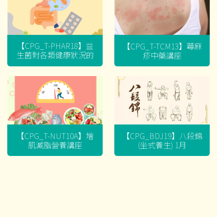
【CPG_T-PHAR18】益
【CPG_T-TCM13】蕁麻
生菌對各類健康狀況的
疹中藥講座
迷思
【CPG_T-NUT10A】增
【CPG_BDJ19】八段錦
肌減脂營養講座
(坐式養生) 1月