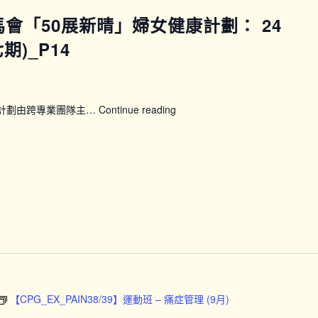
賽馬會「50展新晴」婦女健康計劃： 24
)_P14
康計劃由跨專業團隊主…
Continue reading
【WWP_P13P14】
賽
馬
會
「50
展
新
晴」
婦
女
健
康
計
【CPG_EX_PAIN38/39】運動班 – 痛症管理 (9月)
劃：