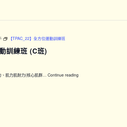
動
訓
練
班
(B
班)
午
【TPAC_22】全方位運動訓練班
動訓練班 (C班)
力、肌力肌耐力(核心肌群…
Continue reading
【TPAC_22】
全
方
位
運
動
訓
練
班