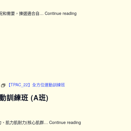
狀況和需要，揀選適合自…
Continue reading
【SFH】
Smart
Fit
運
動
企
劃
(上
午
時
段)
【TPAC_22】全方位運動訓練班
動訓練班 (A班)
力、肌力肌耐力(核心肌群…
Continue reading
【TPAC_22】
全