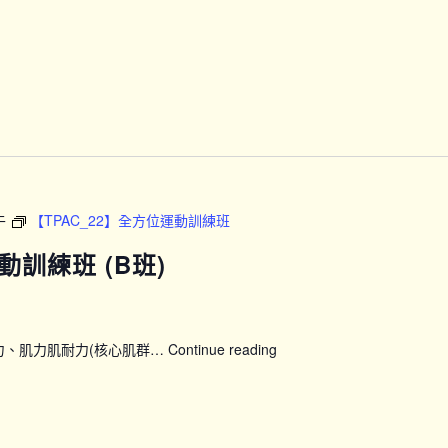
諮
詢
服
務
午
【TPAC_22】全方位運動訓練班
動訓練班 (B班)
力、肌力肌耐力(核心肌群…
Continue reading
【TPAC_22】
全
方
位
運