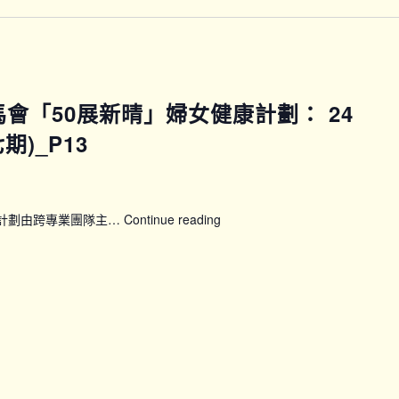
(C
班)
賽馬會「50展新晴」婦女健康計劃： 24
)_P13
康計劃由跨專業團隊主…
Continue reading
【WWP_P13P14】
賽
馬
會
「50
展
新
晴」
婦
女