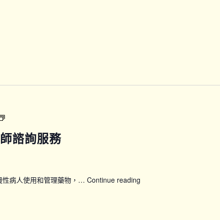
方
位
運
動
訓
練
班
(A
班)
【CPG_PHARM】
藥
劑師諮詢服務
劑
師
諮
詢
慢性病人使用和管理藥物，…
Continue reading
【CPG_PHARM】
服
藥
務
劑
師