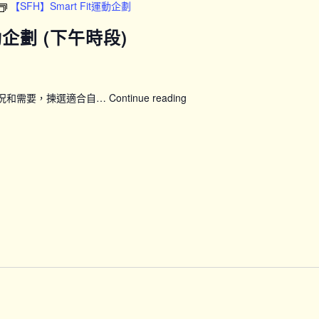
【SFH】Smart Fit運動企劃
健
康
運動企劃 (下午時段)
計
劃：
24
節
狀況和需要，揀選適合自…
Continue reading
【SFH】
全
Smart
方
Fit
位
運
訓
動
練
企
課
劃
程
(下
(第
午
七
時
期)_P13
段)