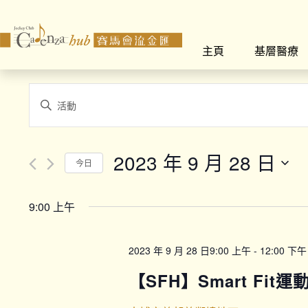
主頁
基層醫療
Events
Enter
Search
Keyword.
Search
and
for
2023 年 9 月 28 日
今日
Views
Events
Select
by
Navigation
date.
Keyword.
9:00 上午
2023 年 9 月 28 日9:00 上午
-
12:00 下午
【SFH】Smart Fit