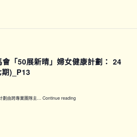
班
(10
月)
賽馬會「50展新晴」婦女健康計劃： 24
)_P13
康計劃由跨專業團隊主…
Continue reading
【WWP_P13P14】
賽
馬
會
「50
展