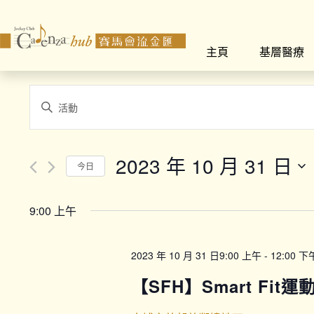
主頁
基層醫療
Events
Enter
Search
Keyword.
Search
and
for
2023 年 10 月 31 日
今日
Views
Events
Select
by
Navigation
date.
Keyword.
9:00 上午
2023 年 10 月 31 日9:00 上午
-
12:00 下
【SFH】Smart Fit