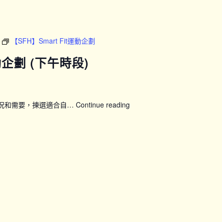
新
晴」
婦
女
【SFH】Smart Fit運動企劃
健
康
運動企劃 (下午時段)
計
劃：
24
節
狀況和需要，揀選適合自…
Continue reading
【SFH】
全
Smart
方
Fit
位
運
訓
動
練
企
課
劃
程
(下
(第
午
七
時
期)_P13
段)