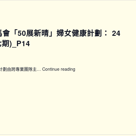
賽馬會「50展新晴」婦女健康計劃： 24
)_P14
康計劃由跨專業團隊主…
Continue reading
【WWP_P13P14】
賽
馬
會
「50
展
新
晴」
婦
女
健