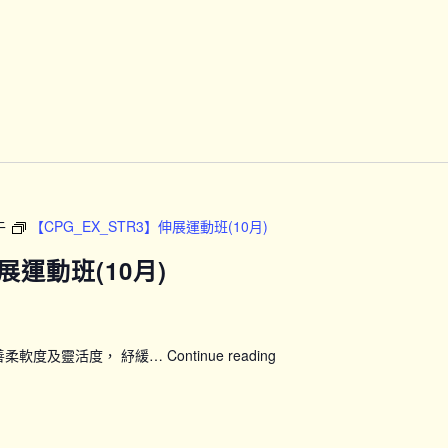
展
運
動
班
(10
月)
午
【CPG_EX_STR3】伸展運動班(10月)
展運動班(10月)
善柔軟度及靈活度， 紓緩…
Continue reading
【CPG_EX_STR3】
伸
展
運
動