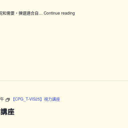
狀況和需要，揀選適合自…
Continue reading
【SFH】
Smart
Fit
運
動
企
劃
(上
午
時
段)
上午
【CPG_T-VIS25】視力講座
力講座