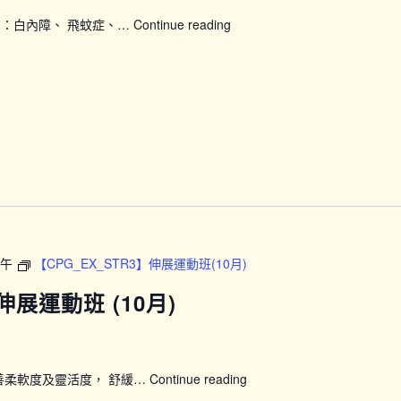
如：白內障、 飛蚊症、…
Continue reading
【CPG_T-
VIS25】
視
力
講
座
下午
【CPG_EX_STR3】伸展運動班(10月)
】伸展運動班 (10月)
善柔軟度及靈活度， 舒緩…
Continue reading
【CPG_EX_STR2.1】
伸