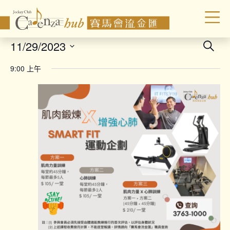
Even
11/29/2023
Search
Sear
Select
9:00 上午
date.
and
Vie
Navi