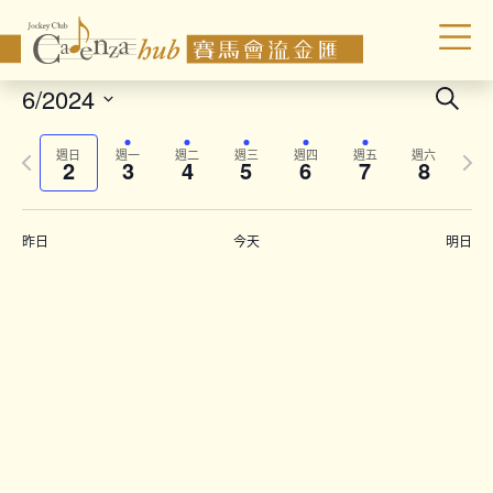
Even
6/2024
Search
Sear
Select
Previous
Next
date.
and
週日
週一
週二
週三
週四
週五
週六
2
3
4
5
6
7
8
week
wee
Vie
Navi
昨日
今天
明日