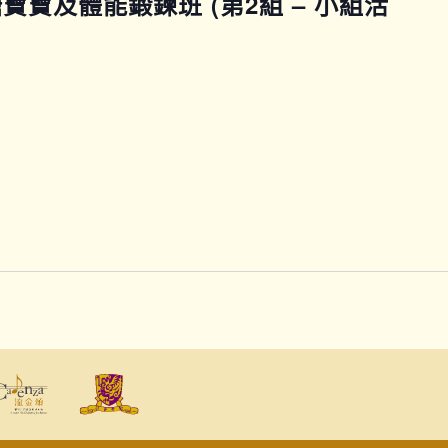
控糖寶寶及體能鍛鍊班 (第2組 – 小組活