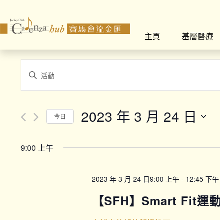
主頁
基層醫療
Events
Enter
Search
Keyword.
Search
and
for
2023 年 3 月 24 日
今日
Views
Events
Select
by
Navigation
date.
Keyword.
9:00 上午
2023 年 3 月 24 日9:00 上午
-
12:45 下午
【SFH】Smart Fit