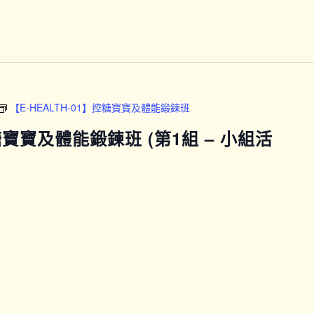
普
拉
提
運
動
班
(B
【E-HEALTH-01】控糖寶寶及體能鍛鍊班
班)
控糖寶寶及體能鍛鍊班 (第1組 – 小組活