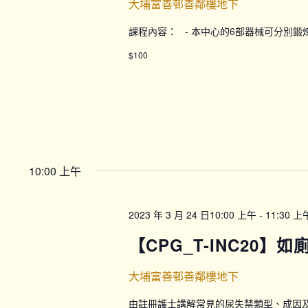
大埔富善邨善鄰樓地下
課程內容： - 本中心的6部器械可分別
$100
10:00 上午
2023 年 3 月 24 日10:00 上午
-
11:30 上
【CPG_T-INC20】
大埔富善邨善鄰樓地下
由註冊護士講解常見的尿失禁類型、成因