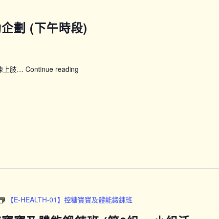
運動企劃 (下午時段)
鍛煉上肢…
Continue reading
【SFH】
Smart
Fit
運
動
企
劃
(下
午
時
段)
【E-HEALTH-01】控糖寶寶及體能鍛鍊班