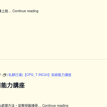
鍛煉上肢…
Continue reading
【SFH】
Smart
Fit
運
動
企
劃
(上
午
時
段)
午
(名額已滿)【CPG_T-INC20】如廁能力講座
如廁能力講座
及處理方法，並教授鍛煉骨…
Continue reading
【CPG_T-