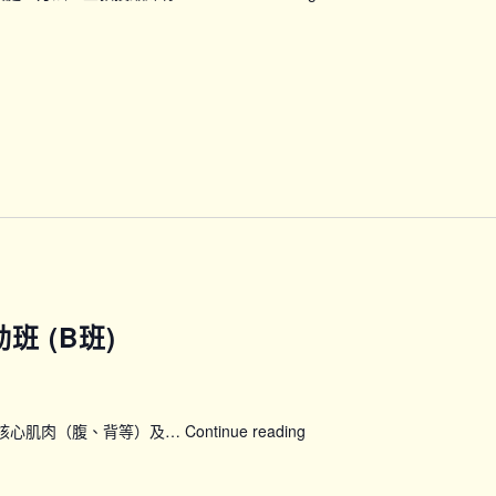
INC20】
如
廁
能
力
講
座
班 (B班)
煉核心肌肉（腹、背等）及…
Continue reading
【PLT】
蓆
上