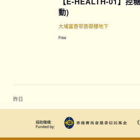
【E-HEALTH-01】
動)
大埔富善邨善鄰樓地下
Free
昨日
捐助機構:
Funded by: