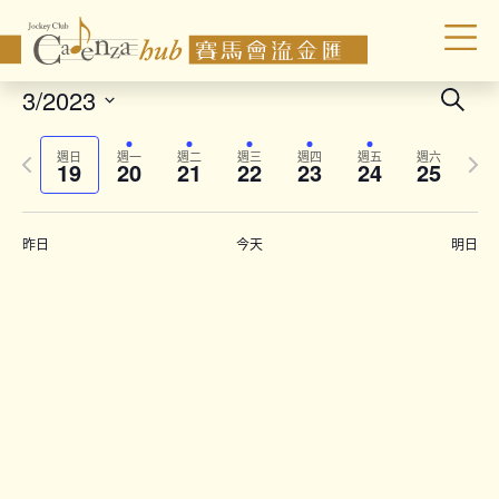
Even
3/2023
Search
Sear
Select
Previous
Next
date.
and
週日
週一
週二
週三
週四
週五
週六
19
20
21
22
23
24
25
week
wee
Vie
Navi
昨日
今天
明日