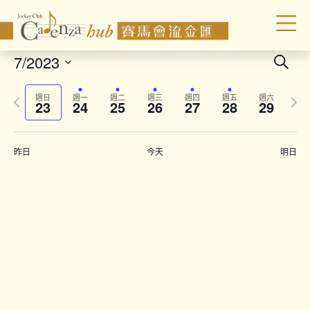
Even
7/2023
Search
Sear
Select
Previous
Next
date.
and
週日
週一
週二
週三
週四
週五
週六
23
24
25
26
27
28
29
week
wee
Vie
Navi
昨日
今天
明日