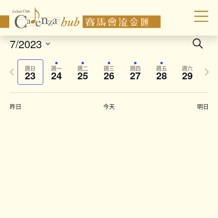
Even
7/2023
Search
Sear
Select
Previous
Next
date.
and
週日
週一
週二
週三
週四
週五
週六
23
24
25
26
27
28
29
week
wee
Vie
Navi
昨日
今天
明日