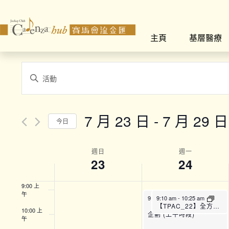
2:00 上
午
主頁
基層醫療
3:00 上
午
4:00 上
Events
午
Enter
Search
Keyword.
5:00 上
午
Search
and
for
6:00 上
7 月 23 日
 - 
7 月 29 日
午
今日
Views
Events
Select
by
7:00 上
Navigation
午
date.
Week
Keyword.
週日
週一
23
24
8:00 上
of
午
9:00 上
Events
午
9:00 am
9:10 am
-
12:45 pm
-
10:25 am
【SFH】Smart Fit運動
【TPAC_22】全方位運動訓練班 (A班)
10:00 上
企劃 (上午時段)
午