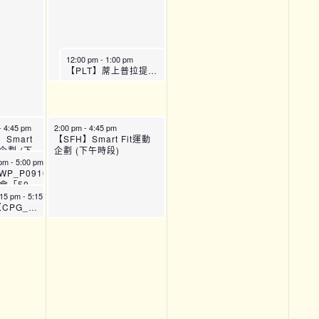
12:00 pm
-
1:00 pm
【PLT】蓆上普拉提運動班 (B班)
00 pm
-
4:45 pm
2:00 pm
-
4:45 pm
0910】
】Smart
【SFH】Smart Fit運動
0展新
動企劃 (下
企劃 (下午時段)
健康計
 pm
-
5:00 pm
節全方位訓
WP_P0910】
第五
會「50
晴」婦女
:15 pm
-
5:15 pm
計劃：
【CPG_EX_PAIN34/35】運動班 – 痛症管理 (7月)
節全方位
課程 (第
)_P10