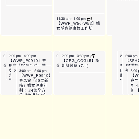
11:30 am
-
1:00 pm
【WWP_W50-W52】婦
女塑身健康舞工作坊
2:00 pm
2:00 pm
-
4:45 pm
-
4:00 pm
2:00 pm
2:00 pm
-
4:45 pm
-
3:30 pm
2:00 pm
2:00 pm
-
4:
【SFH】Smart Fit運動
【WWP_P0910】賽
【SFH】Smart Fit運動
【WWP_P
【SFH
【CPG_COG45】認
企劃 (下午時段)
馬會「50展新晴」婦
企劃 (下午時段)
賽馬會「5
Fit運
知訓練班 (7月)
女健康計劃： 24節全
晴」婦女
午時段)
2:45 pm
3:00 pm
-
3:45 pm
-
5:00 pm
3:00
方位訓練課程 (第五
【WWP_P0910】
劃： 24
【W
【CPG_T-VIS24】視力講座(7月)
期)_P09
賽馬會「50展新
練課程 (
賽馬
晴」婦女健康計
期)_P09
展新
4
劃： 24節全方
健康
位訓練課程 (第
24
五期)_P10
訓練
五期