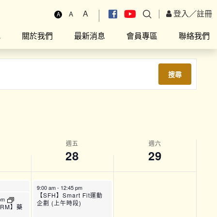
A
登入
／
註冊
A
A
究
關於我們
最新消息
會員專區
聯絡我們
搜尋
週五
週六
28
29
9:00 am
-
12:45 pm
Fit運動
【SFH】Smart Fit運動
 pm
企劃 (上午時段)
ARM】藥