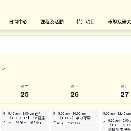
日間中心
課程及活動
特別項目
報導及研
週二
週三
週四
25
26
27
9:00 am
9:15 am
-
12:45 pm
-
1:00 pm
9:00 am
9:05 am
-
12:45 pm
-
10:05 am
9:00 am
-
12:45 pm
【SFH】Smart Fit運動
【SFH】Smart Fit運動
【EX07】柔力球套路班：初班 (7月)
【SFH】Smart 
【EH_R07】「e健達
9:30 am
-
5:00
企劃 (上午時段)
企劃 (上午時段)
企劃 (上午時段)
人」登記日 (第3季)
【CPG_PH
劑師諮詢服務