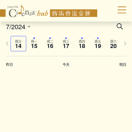
Even
7/2024
Search
Sear
Select
Previous
Next
date.
and
週日
週一
週二
週三
週四
週五
週六
14
15
16
17
18
19
20
week
wee
Vie
Navi
昨日
今天
明日