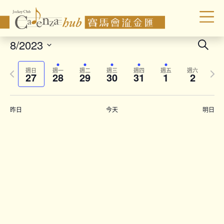
Even
8/2023
Search
Sear
Select
Previous
Next
date.
and
週日
週一
週二
週三
週四
週五
週六
27
28
29
30
31
1
2
week
wee
Vie
Navi
昨日
今天
明日