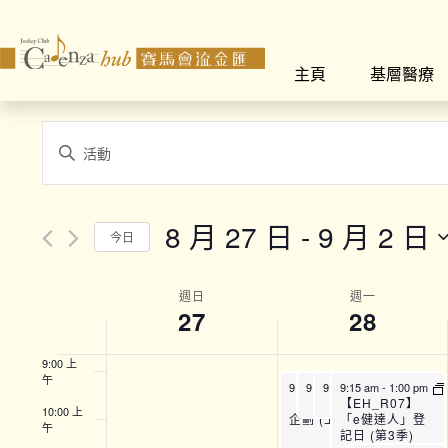
2:00 上
午
主頁
基層醫療
3:00 上
午
4:00 上
Events
午
Enter
Search
Keyword.
5:00 上
午
Search
and
for
6:00 上
8 月 27 日
 - 
9 月 2 日
午
今日
Views
Events
Select
by
7:00 上
Navigation
午
date.
Week
Keyword.
週日
週一
27
28
8:00 上
of
午
9:00 上
Events
午
9:00 am
9:10 am
9:10 am
-
12:45 pm
9:15 am
-
10:25 am
-
10:25 am
-
1:00 pm
【SFH】Smart Fit運動
【EH_R07】
【TPAC_22】全方位運動訓練班 (A班)
【TPAC_22】全方位運動訓練班 (A班)
10:00 上
企劃 (上午時段)
「e健達人」登
午
記日 (第3季)