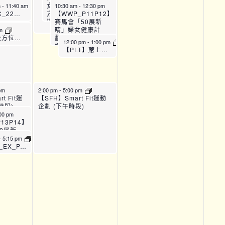
女健康計劃： 24節全
m
-
11:40 am
10:30 am
-
12:30 pm
方位訓練課程 (第六
【WWP_P11P12】
【TPAC_22】全方位運動訓練班 (B班)
期)_P11
賽馬會「50展新
晴」婦女健康計
pm
劃： 24節全方位訓
【TPAC_22】全方位運動訓練班 (C班)
12:00 pm
-
1:00 pm
練課程 (第六
【PLT】蓆上普拉提運動班 (B班)
期)_P12
pm
2:00 pm
-
5:00 pm
14】賽馬
t Fit運
【SFH】Smart Fit運動
」婦女健康
時段)
企劃 (下午時段)
方位訓練
00 pm
13
13P14】
0展新
健康計
-
5:15 pm
節全方位訓
【CPG_EX_PAIN36-37】運動班 – 痛症管理 (8月)
第七