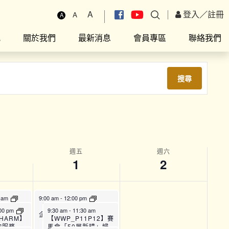
A
登入
／
註冊
A
A
究
關於我們
最新消息
會員專區
聯絡我們
搜尋
週五
週六
1
2
5 am
9:00 am
-
12:00 pm
Fit運動
【TPAC_22】全方位運動訓練班 (A班)
【SFH】Smart Fit運動
00 pm
9:30 am
-
11:30 am
企劃 (上午時段)
【WWP_P11P12】賽
HARM】
馬會「50展新晴」婦
詢服務