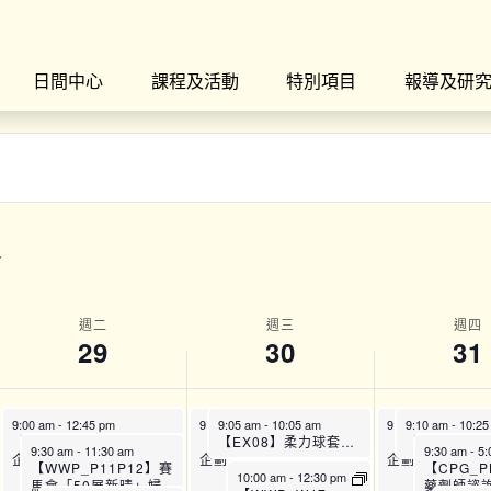
日間中心
課程及活動
特別項目
報導及研
週二
週三
週四
29
30
31
9:00 am
-
12:45 pm
9:00 am
9:05 am
-
12:45 pm
-
10:05 am
9:00 am
9:10 am
-
12:45 pm
-
10:2
【SFH】Smart Fit運動
【SFH】Smart Fit運動
【EX08】柔力球套路班：初班 (8月)
【SFH】Smart 
9:30 am
-
11:30 am
9:30 am
-
5:
企劃 (上午時段)
企劃 (上午時段)
企劃 (上午時段)
【WWP_P11P12】賽
【CPG_P
10:00 am
-
12:30 pm
馬會「50展新晴」婦
藥劑師諮