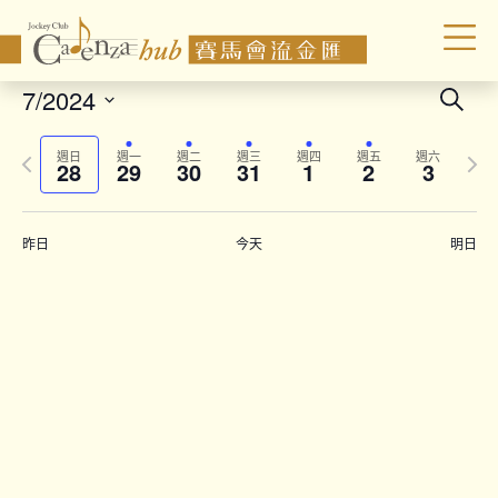
Even
7/2024
Search
Sear
Select
Previous
Next
date.
and
週日
週一
週二
週三
週四
週五
週六
28
29
30
31
1
2
3
week
wee
Vie
Navi
昨日
今天
明日