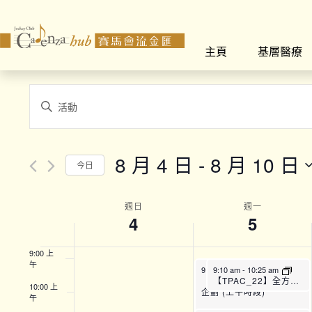
2:00 上
午
主頁
基層醫療
3:00 上
午
4:00 上
Events
午
Enter
Search
Keyword.
5:00 上
午
Search
and
for
6:00 上
8 月 4 日
 - 
8 月 10 日
午
今日
Views
Events
Select
by
7:00 上
Navigation
午
date.
Week
Keyword.
週日
週一
4
5
8:00 上
of
午
9:00 上
Events
午
9:00 am
9:10 am
-
12:00 pm
-
10:25 am
【SFH】Smart Fit運動
【TPAC_22】全方位運動訓練班 (A班)
10:00 上
企劃 (上午時段)
午