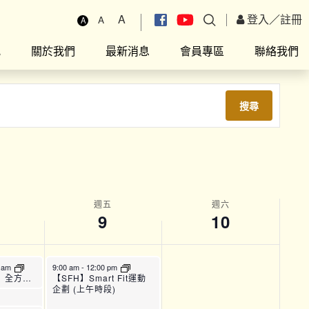
A
登入
／
註冊
A
A
究
關於我們
最新消息
會員專區
聯絡我們
搜尋
週五
週六
9
10
m
5 am
9:00 am
-
12:00 pm
Fit運動
【TPAC_22】全方位運動訓練班 (A班)
【SFH】Smart Fit運動
企劃 (上午時段)