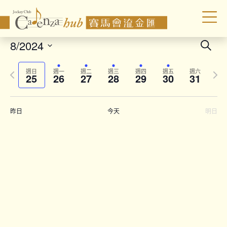
Even
8/2024
Search
Sear
Select
Previous
Next
date.
and
週日
週一
週二
週三
週四
週五
週六
25
26
27
28
29
30
31
week
wee
Vie
Navi
昨日
今天
明日