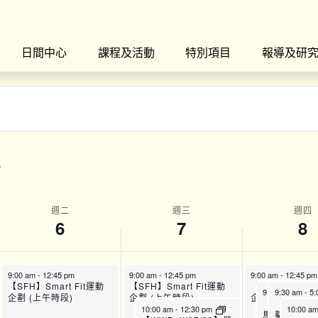
日間中心
課程及活動
特別項目
報導及研
週二
週三
週四
6
7
8
9:00 am
-
12:45 pm
9:00 am
-
12:45 pm
9:00 am
-
12:45 pm
【SFH】Smart Fit運動
【SFH】Smart Fit運動
【SFH】Smart 
9:30 am
9:30 am
-
11:30
-
5:
企劃 (上午時段)
企劃 (上午時段)
企劃 (上午時段)
【WWP_P0
【CPG_P
10:00 am
-
12:30 pm
10:00 a
馬會「50展
藥劑師諮