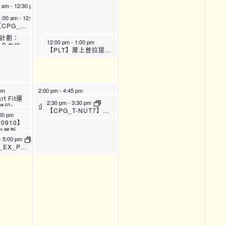
【CPG_BDJ9-12】八段錦 (坐式養生)
 24節全
0 am
-
12:30 pm
 (第四
WP_P0708】
1:00 am
-
12:00 pm
會「50
【CPG_BDJ9-12】八段錦 (坐式養生)
晴」婦女
計劃：
12:00 pm
-
1:00 pm
節全方位
【PLT】蓆上普拉提運動班 (B班)
課程 (第
 – P08
pm
2:00 pm
-
4:45 pm
0】賽馬會
t Fit運
【SFH】Smart Fit運動
2:30 pm
-
3:30 pm
婦女健康計
時段)
企劃 (下午時段)
【CPG_T-NUT7】強骨補鈣講座
位訓練課
00 pm
9
0910】
0展新
健康計
-
5:00 pm
節全方位訓
【CPG_EX_PAIN33】運動班 – 痛症管理 (6月)
第五