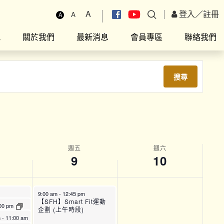
A
登入
／
註冊
A
A
究
關於我們
最新消息
會員專區
聯絡我們
搜尋
週五
週六
9
10
9:00 am
-
12:45 pm
Fit運動
【SFH】Smart Fit運動
 am
00 pm
企劃 (上午時段)
708】賽
HARM】
m
-
11:00 am
新晴」婦
詢服務