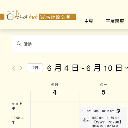
2:00 上
午
主頁
基層醫療
3:00 上
午
4:00 上
Events
午
Enter
Search
Keyword.
5:00 上
午
Search
and
for
6:00 上
6 月 4 日
 - 
6 月 10 日
午
今日
Views
Events
Select
by
7:00 上
Navigation
午
date.
Week
Keyword.
週日
週一
4
5
8:00 上
of
午
9:00 上
Events
午
9:00 am
9:10 am
-
12:45 pm
-
10:25 am
【SFH】Smart Fit運動
【TPAC_22】全方位運動訓練班 (A班)
10:00 上
9:30 am
-
11:30 am
企劃 (上午時段)
【WWP_P0708】
午
賽馬會「50展新