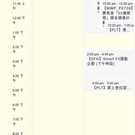
晴」婦女健康計
11:00 上
10:30 am
-
12:30 pm
劃： 24節全方位訓
【WWP_P0708】
午
練課程 (第四期) –
賽馬會「50展新
P07
晴」婦女健康計
12:00 下
劃： 24節全方
午
12:00 pm
-
1:00 p
位訓練課程 (第
【PLT】蓆上普拉提運動班 (A班)
四期) – P08
1:00 下
午
2:00 下
午
2:00 pm
-
4:45 pm
【SFH】Smart Fit運動
3:00 下
企劃 (下午時段)
午
4:00 下
午
4:00 pm
-
5:00 pm
【PLT】蓆上普拉提運動班 (C班)
5:00 下
午
6:00 下
午
7:00 下
午
8:00 下