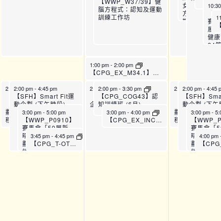
【WWP_W37/39】健
女健康計劃：
10:3
腦方程式：認知及運動
方位訓練課程
【W
訓練工作坊
1
期) – P07
賽馬
展新
健康
m
24
訓練
四期)
1:00 pm
-
2:00 pm
【CPG_EX_M34.1】反應速度平衡運動班 (6月A)
2:00 pm
2:00 pm
-
4:00 pm
-
4:45 pm
2:00 pm
2:00 pm
-
4:45 pm
-
3:30 pm
2:00 pm
2:00 pm
-
4:00 pm
-
4:45 
【WWP_P0910】賽馬會
【SFH】Smart Fit運
【SFH】Smart Fit運動
【WWP_P091
【SFH】Smar
【CPG_COG43】認
「50展新晴」婦女健康計
動企劃 (下午時段)
企劃 (下午時段)
「50展新晴」
動企劃 (下午
知訓練班 (6月)
劃： 24節全方位訓練課
劃： 24節全方
3:00 pm
-
5:00 pm
3:00 pm
-
4:00 pm
3:00 pm
-
5:
程 (第五期)_P09
【WWP_P0910】
程 (第五期)_P0
【WWP_P
【CPG_EX_INC33-34.2】骨盆底肌運動班 (6月)
賽馬會「50展新
賽馬會「5
晴」婦女健康計
晴」婦女
3:45 pm
-
4:45 pm
4:00 pm
劃： 24節全方位訓
劃： 24
【CPG_T-OTH3】牙科講座
練課程 (第五
練課程 (
期)_P10
期)_P10