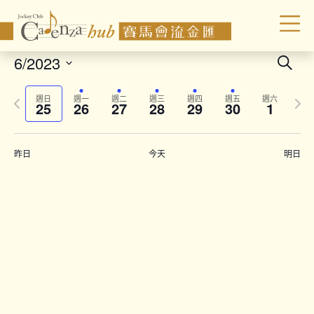
Even
6/2023
Search
Sear
Select
Previous
Next
date.
and
週日
週一
週二
週三
週四
週五
週六
25
26
27
28
29
30
1
week
wee
Vie
Navi
昨日
今天
明日