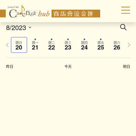
Even
8/2023
Search
Sear
Select
Previous
Next
date.
and
週日
週一
週二
週三
週四
週五
週六
20
21
22
23
24
25
26
week
wee
Vie
Navi
昨日
今天
明日