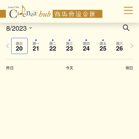
Even
8/2023
Search
Sear
Select
Previous
Next
date.
and
週日
週一
週二
週三
週四
週五
週六
20
21
22
23
24
25
26
week
wee
Vie
Navi
昨日
今天
明日