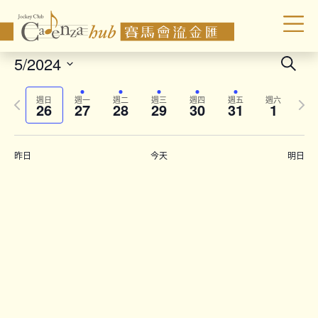
Even
5/2024
Search
Sear
Select
Previous
Next
date.
and
週日
週一
週二
週三
週四
週五
週六
26
27
28
29
30
31
1
week
wee
Vie
Navi
昨日
今天
明日