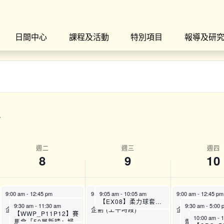
日間中心
課程及活動
特別項目
報導及研
週二
週三
週四
8
9
10
9:00 am
-
12:45 pm
9:00 am
9:05 am
-
12:45 pm
-
10:05 am
9:00 am
-
12:45 pm
【SFH】Smart Fit運動
【SFH】Smart Fit運動
【EX08】柔力球套路班：初班 (8月)
【SFH】Smart 
9:30 am
-
11:30 am
9:30 am
-
5:00
企劃 (上午時段)
企劃 (上午時段)
企劃 (上午時段)
【WWP_P11P12】賽
【CPG_PH
10:00 am
-
1
馬會「50展新晴」婦
劑師諮詢服務