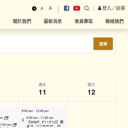
A
登入
／
註冊
A
A
究
關於我們
最新消息
會員專區
聯絡我們
搜尋
週五
週六
11
12
9:00 am
-
12:45 pm
Fit運動
【SFH】Smart Fit運動
 pm
9:30 am
-
11:30 am
企劃 (上午時段)
【WWP_P11P12】賽
ARM】藥
1:00 am
馬會「50展新晴」婦