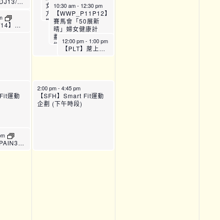
【CPG_BDJ13/14】八段錦 (坐式養生)
女健康計劃： 24節全
10:30 am
-
12:30 pm
方位訓練課程 (第六
【WWP_P11P12】
pm
期)_P11
賽馬會「50展新
【CPG_BDJ13/14】八段錦 (坐式養生)
晴」婦女健康計
劃： 24節全方位訓
12:00 pm
-
1:00 pm
練課程 (第六
【PLT】蓆上普拉提運動班 (B班)
期)_P12
2:00 pm
-
4:45 pm
Fit運動
【SFH】Smart Fit運動
企劃 (下午時段)
 pm
【CPG_EX_PAIN36-37】運動班 – 痛症管理 (8月)