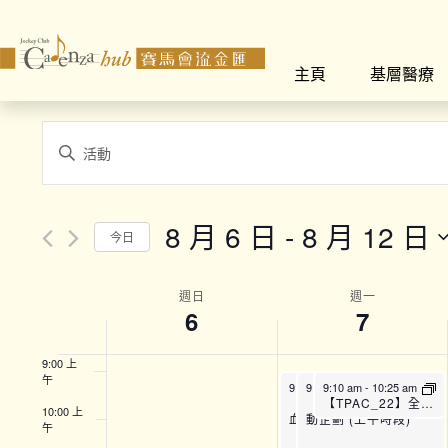
2:00 上
午
主頁
基層醫療
3:00 上
午
4:00 上
Events
午
Enter
Search
Keyword.
5:00 上
午
Search
and
for
6:00 上
8 月 6 日
 - 
8 月 12 日
午
今日
Views
Events
Select
by
7:00 上
Navigation
午
date.
Week
Keyword.
週日
週一
6
7
8:00 上
of
午
9:00 上
Events
午
9:00 am
9:00 am
9:10 am
-
11:00 am
-
12:45 pm
-
10:25 am
【SFH】Smart Fit運
【EH_C07】恆常e健樂
【TPAC_22】全方位運動訓練班 (A班)
10:00 上
動企劃 (上午時段)
血壓血糖檢查
午