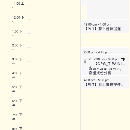
11:00 上
午
12:00 下
午
12:00 pm
-
1:00 pm
【PLT】蓆上普拉提運動班 (A班)
1:00 下
午
2:00 下
午
2:00 pm
-
4:45 pm
【SFH】Smart Fit運動
3:00 下
2:30 pm
2:30 pm
-
4:30 pm
-
3:30 pm
企劃 (下午時段)
【WWP_T36】婦女健
【CPG_T-PAIN18】痛症管理講座 (8月)
午
康篩查活動 (8月份)：
身體成份分析
4:00 下
午
4:00 pm
-
5:00 pm
【PLT】蓆上普拉提運動班 (C班)
5:00 下
午
6:00 下
午
7:00 下
午
8:00 下