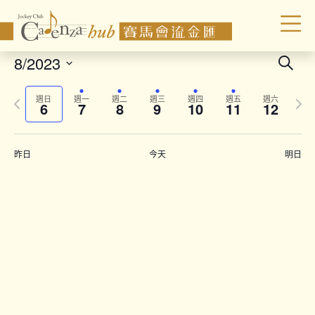
Even
8/2023
Search
Sear
Select
Previous
Next
date.
and
週日
週一
週二
週三
週四
週五
週六
6
7
8
9
10
11
12
week
wee
Vie
Navi
昨日
今天
明日