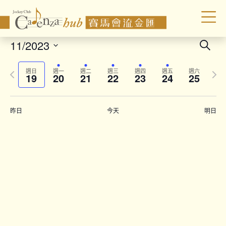
Even
11/2023
Search
Sear
Select
Previous
Next
date.
and
週日
週一
週二
週三
週四
週五
週六
19
20
21
22
23
24
25
week
wee
Vie
Navi
昨日
今天
明日