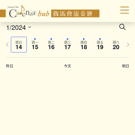
Even
1/2024
Search
Sear
Select
Previous
Next
date.
and
週日
週一
週二
週三
週四
週五
週六
14
15
16
17
18
19
20
week
wee
Vie
Navi
昨日
今天
明日