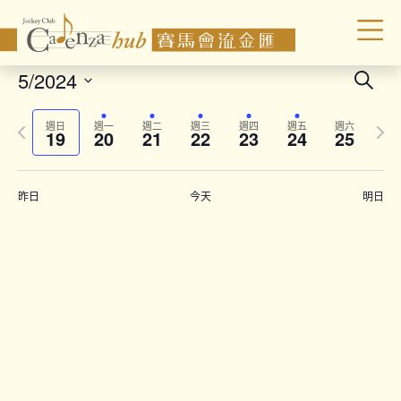
Even
5/2024
Search
Sear
Select
Previous
Next
date.
and
週日
週一
週二
週三
週四
週五
週六
19
20
21
22
23
24
25
week
wee
Vie
Navi
昨日
今天
明日