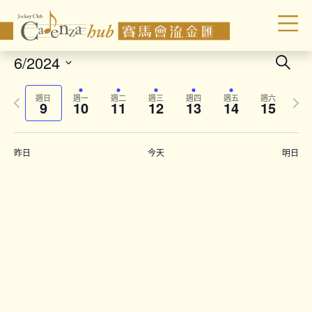
Even
6/2024
Search
Sear
Select
Previous
Next
date.
and
週日
週一
週二
週三
週四
週五
週六
9
10
11
12
13
14
15
week
wee
Vie
Navi
昨日
今天
明日