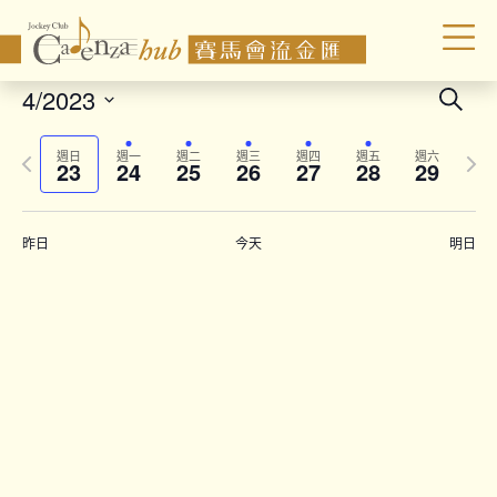
Even
4/2023
Search
Sear
Select
Previous
Next
date.
and
週日
週一
週二
週三
週四
週五
週六
23
24
25
26
27
28
29
week
wee
Vie
Navi
昨日
今天
明日