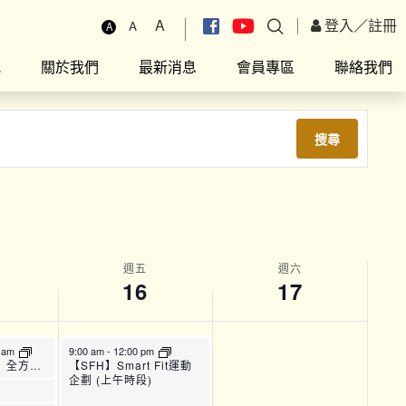
A
登入
／
註冊
A
A
究
關於我們
最新消息
會員專區
聯絡我們
搜尋
週五
週六
16
17
m
5 am
9:00 am
-
12:00 pm
Fit運動
【TPAC_22】全方位運動訓練班 (A班)
【SFH】Smart Fit運動
企劃 (上午時段)