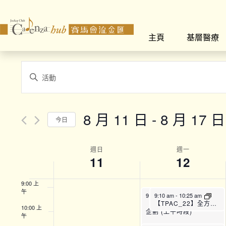
2:00 上
午
主頁
基層醫療
3:00 上
午
4:00 上
Events
午
Enter
Search
Keyword.
5:00 上
午
Search
and
for
6:00 上
8 月 11 日
 - 
8 月 17 日
午
今日
Views
Events
Select
by
7:00 上
Navigation
午
date.
Week
Keyword.
週日
週一
11
12
8:00 上
of
午
9:00 上
Events
午
9:00 am
9:10 am
-
12:00 pm
-
10:25 am
【SFH】Smart Fit運動
【TPAC_22】全方位運動訓練班 (A班)
10:00 上
企劃 (上午時段)
午