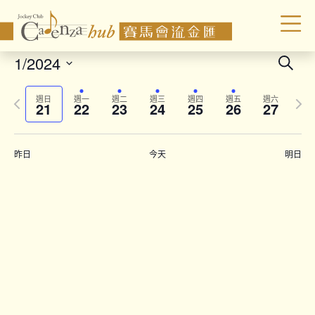
Even
1/2024
Search
Sear
Select
Previous
Next
date.
and
週日
週一
週二
週三
週四
週五
週六
21
22
23
24
25
26
27
week
wee
Vie
Navi
昨日
今天
明日